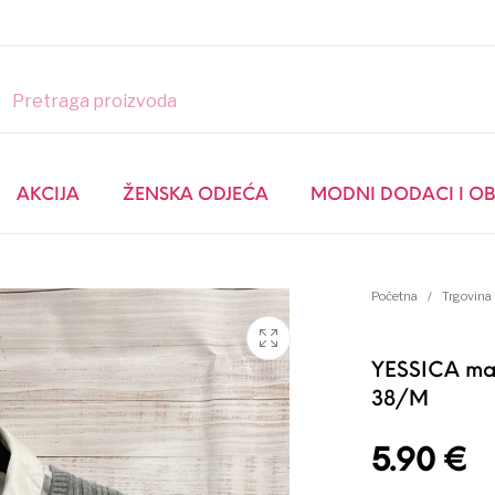
GLOSSY LOOK
AKCIJA
ŽENSKA ODJEĆA
MODNI DODACI I O
AKCIJA
Početna
/
Trgovina
ŽENSKA ODJEĆA
MUŠKA ODJEĆA
YESSICA maj
38/M
5.90
€