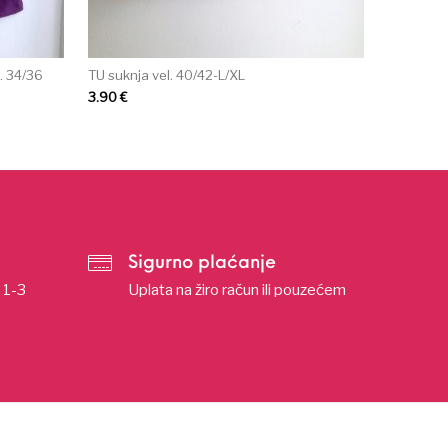
. 34/36
TU suknja vel. 40/42-L/XL
3.90
€
Sigurno plaćanje
u 1-3
Uplata na žiro račun ili pouzećem