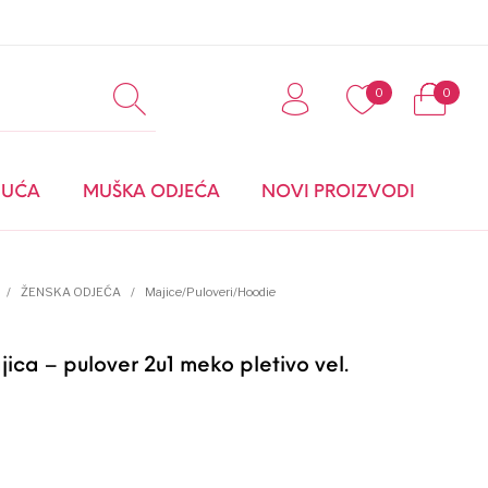
0
0
0
BUĆA
MUŠKA ODJEĆA
NOVI PROIZVODI
MODNI DODACI I
/
ŽENSKA ODJEĆA
/
Majice/Puloveri/Hoodie
OBUĆA
ica – pulover 2u1 meko pletivo vel.