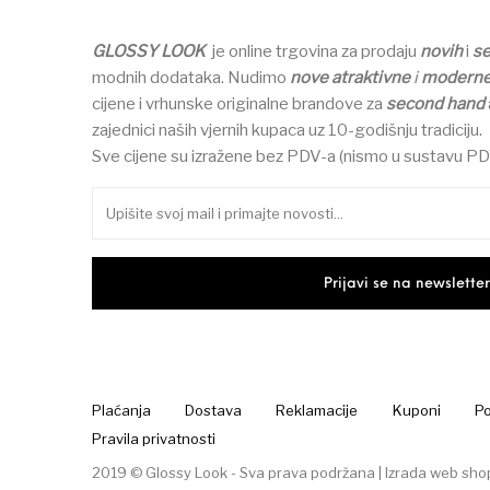
GLOSSY LOOK
je online trgovina za prodaju
novih
i
s
modnih dodataka.
Nudimo
nove atraktivne
i
modern
cijene i vrhunske originalne brandove za
second hand
zajednici naših vjernih kupaca uz 10-godišnju tradiciju.
Sve cijene su izražene bez PDV-a (nismo u sustavu PD
Plaćanja
Dostava
Reklamacije
Kuponi
Po
Pravila privatnosti
2019 © Glossy Look - Sva prava podržana |
Izrada web sho