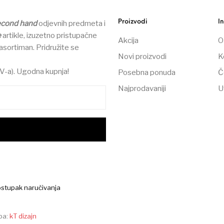
Proizvodi
I
econd hand
odjevnih predmeta i
e
artikle, izuzetno pristupačne
Akcija
O
asortiman.
Pridružite se
Novi proizvodi
K
V-a). Ugodna kupnja!
Posebna ponuda
Č
Najprodavaniji
U
stupak naručivanja
pa:
kT dizajn