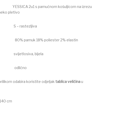
kl:
YESSICA 2u1 s pamučnom košuljicom na izrezu
meko pletivo
na:
S – rastezljiva
av:
80% pamuk 18% poliester 2% elastin
a:
svijetlosiva, bijela
ikla:
odlično
ilikom odabira koristite odjeljak
tablica veličina
u
/140 cm