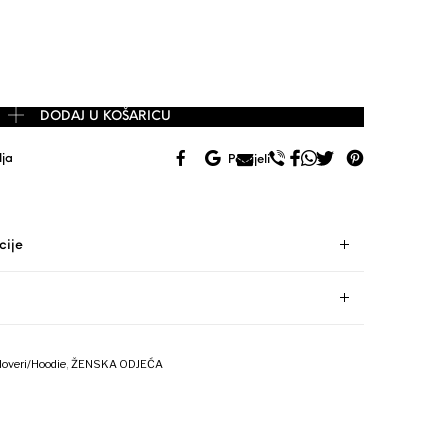
pulover 2u1 meko pletivo vel. 38/M količina
DODAJ U KOŠARICU
lja
Podijeli
cije
loveri/Hoodie
,
ŽENSKA ODJEĆA