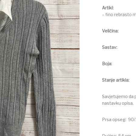
Arti
– fino rebrasto 
Veliči
Sast
Boj
Stanje art
Savjetujemo da pr
nastavku opisa.
Prsa opseg: 90
Dužina: 54 cm