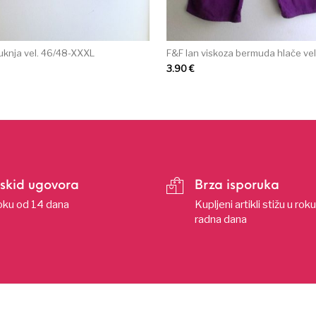
uknja vel. 46/48-XXXL
F&F lan viskoza bermuda hlače vel
3.90
€
skid ugovora
Brza isporuka
oku od 14 dana
Kupljeni artikli stižu u rok
radna dana