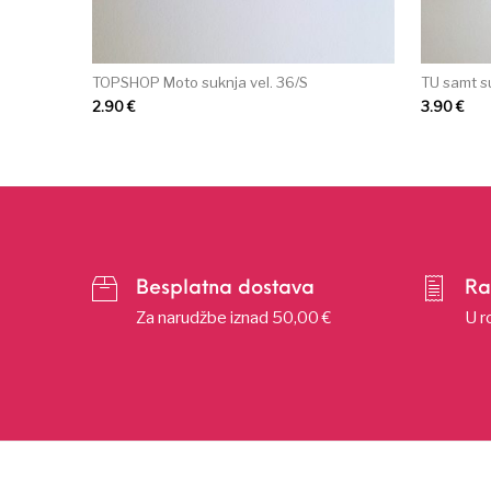
TOPSHOP Moto suknja vel. 36/S
TU samt s
2.90
€
3.90
€
Besplatna dostava
Ra
Za narudžbe iznad 50,00 €
U r