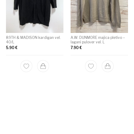
89TH & MADISON kardigan vel.
A.W. DUNMORE majica pletivo –
40/L
lagani pulover vel. L
5.90
€
7.90
€