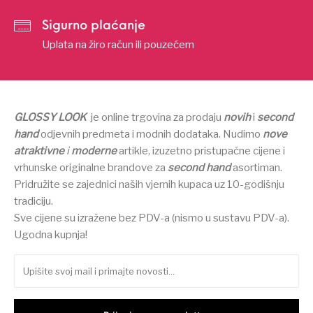
Sigurno plaćanje
Uplata na žiro račun ili pouzećem
GLOSSY LOOK
je online trgovina za prodaju
novih
i
second
hand
odjevnih predmeta i modnih dodataka.
Nudimo
nove
atraktivne
i
moderne
artikle, izuzetno pristupačne cijene i
vrhunske originalne brandove za
second hand
asortiman.
Pridružite se zajednici naših vjernih kupaca uz 10-godišnju
tradiciju.
Sve cijene su izražene bez PDV-a (nismo u sustavu PDV-a).
Ugodna kupnja!