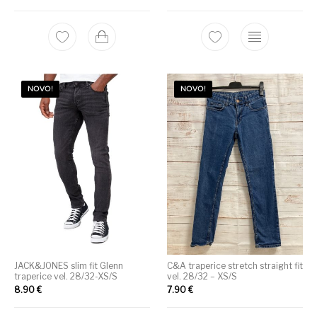
NOVO!
NOVO!
JACK&JONES slim fit Glenn
C&A traperice stretch straight fit
traperice vel. 28/32-XS/S
vel. 28/32 – XS/S
8.90
€
7.90
€