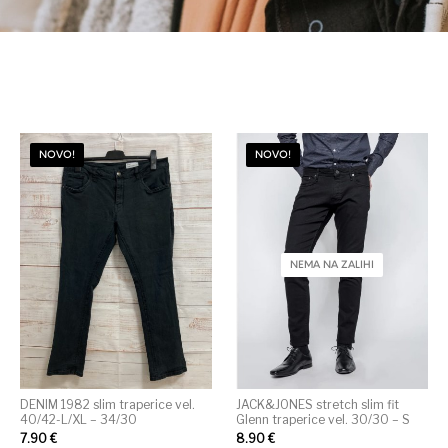
Kategorije proizvoda
NOVO!
NOVO!
NEMA NA ZALIHI
DENIM 1982 slim traperice vel.
JACK&JONES stretch slim fit
40/42-L/XL – 34/30
Glenn traperice vel. 30/30 – S
7.90
€
8.90
€