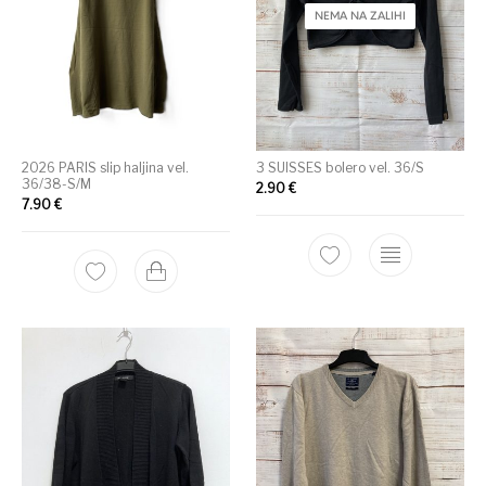
NEMA NA ZALIHI
2026 PARIS slip haljina vel.
3 SUISSES bolero vel. 36/S
36/38-S/M
2.90
€
7.90
€