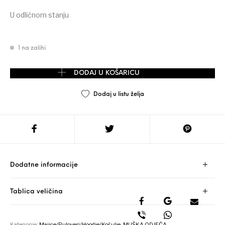
U odličnom stanju
1 na zalihi
URBAN SPIRIT muška majica vel. M/L (XL) količina
DODAJ U KOŠARICU
Dodaj u listu želja
Dodatne informacije
Tablica veličina
Kategorije:
Majice/Puloveri/Hoodie/Košulje
,
MUŠKA ODJEĆA