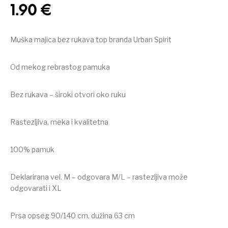
1.90
€
Muška majica bez rukava top branda Urban Spirit
Od mekog rebrastog pamuka
Bez rukava – široki otvori oko ruku
Rastezljiva, meka i kvalitetna
100% pamuk
Deklarirana vel. M – odgovara M/L – rastezljiva može
odgovarati i XL
Prsa opseg 90/140 cm, dužina 63 cm