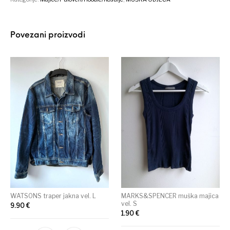
Povezani proizvodi
WATSONS traper jakna vel. L
MARKS&SPENCER muška majica
vel. S
9.90
€
1.90
€