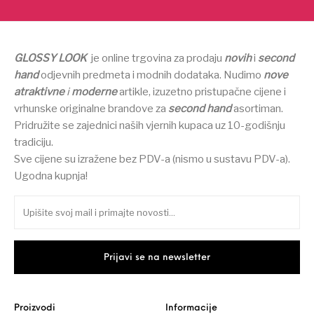
GLOSSY LOOK
je online trgovina za prodaju
novih
i
second
hand
odjevnih predmeta i modnih dodataka.
Nudimo
nove
atraktivne
i
moderne
artikle, izuzetno pristupačne cijene i
vrhunske originalne brandove za
second hand
asortiman.
Pridružite se zajednici naših vjernih kupaca uz 10-godišnju
tradiciju.
Sve cijene su izražene bez PDV-a (nismo u sustavu PDV-a).
Ugodna kupnja!
Proizvodi
Informacije