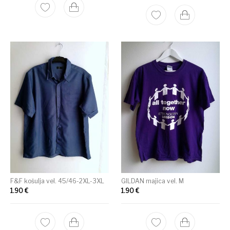
F&F košulja vel. 45/46-2XL-3XL
GILDAN majica vel. M
1.90
€
1.90
€