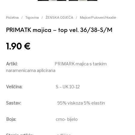
Početna
/
Trgovina
/
ŽENSKA ODJEĆA
/
Majice/Puloveri/Hoodie
PRIMATK majica – top vel. 36/38-S/M
1.90
€
Artikl:
PRIMARK majica s tankim
naramenicama aplicirana
Veličina:
S – UK 10-12
Sastav:
95% viskoza 5% elastin
Boja:
crno- bijelo