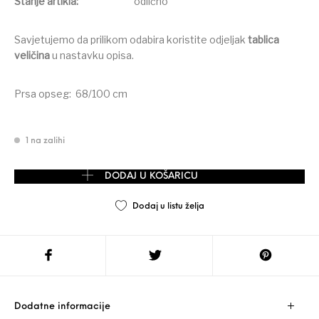
Stanje artikla:
odlično
Savjetujemo da prilikom odabira koristite odjeljak
tablica
veličina
u nastavku opisa.
Prsa opseg: 68/100 cm
1 na zalihi
PRIMATK majica - top vel. 36/38-S/M količina
DODAJ U KOŠARICU
Dodaj u listu želja
Dodatne informacije