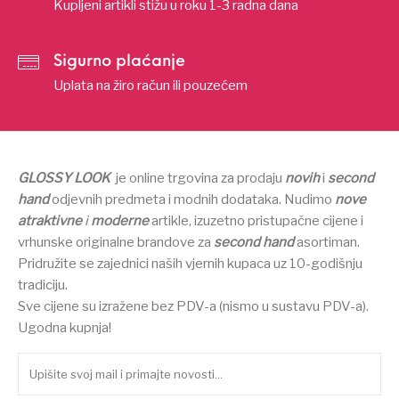
Kupljeni artikli stižu u roku 1-3 radna dana
Sigurno plaćanje
Uplata na žiro račun ili pouzećem
GLOSSY LOOK
je online trgovina za prodaju
novih
i
second
hand
odjevnih predmeta i modnih dodataka.
Nudimo
nove
atraktivne
i
moderne
artikle, izuzetno pristupačne cijene i
vrhunske originalne brandove za
second hand
asortiman.
Pridružite se zajednici naših vjernih kupaca uz 10-godišnju
tradiciju.
Sve cijene su izražene bez PDV-a (nismo u sustavu PDV-a).
Ugodna kupnja!