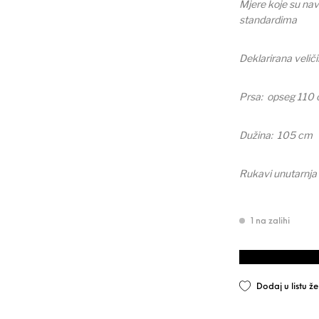
Mjere koje su nav
standardima
Deklarirana velič
Prsa: opseg 110
Dužina: 105 cm
Rukavi unutarnja
1 na zalihi
PHILIPP Living Fa
Dodaj u listu že