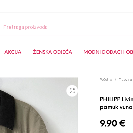
GLOSSY LOOK
AKCIJA
ŽENSKA ODJEĆA
MODNI DODACI I O
AKCIJA
Početna
/
Trgovina
ŽENSKA ODJEĆA
MUŠKA ODJEĆA
PHILIPP Livi
pamuk vuna 
9.90
€