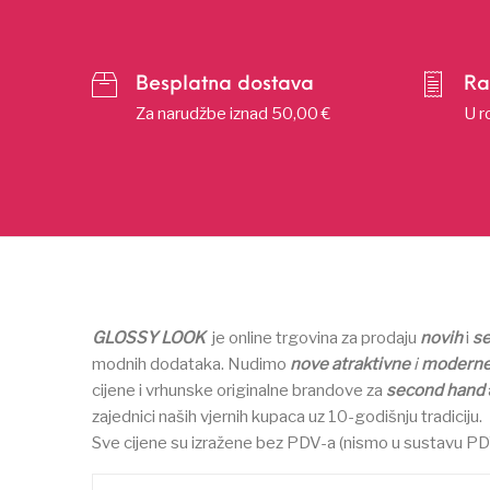
Besplatna dostava
Ra
Za narudžbe iznad 50,00 €
U r
GLOSSY LOOK
je online trgovina za prodaju
novih
i
s
modnih dodataka.
Nudimo
nove atraktivne
i
modern
cijene i vrhunske originalne brandove za
second hand
zajednici naših vjernih kupaca uz 10-godišnju tradiciju.
Sve cijene su izražene bez PDV-a (nismo u sustavu PD