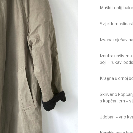
Muški topliji bal
Svijetlomaslinast
Izvana mješavin
Iznutra našivena
boji – rukavi po
Kragna u crnoj bo
Skriveno kopčanj
s kopčanjem – st
Udoban – vrlo kv
Kombiniranje jes