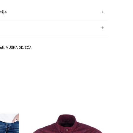
cije
uti
,
MUŠKA ODJEĆA