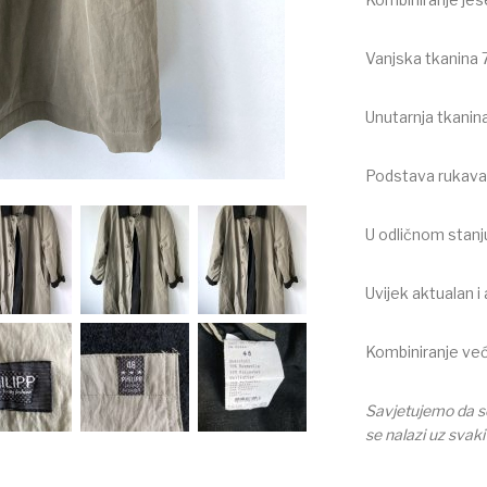
Vanjska tkanina
Unutarnja tkanin
Podstava rukava
U odličnom stanj
Uvijek aktualan i
Kombiniranje već
Savjetujemo da se
se nalazi uz svaki