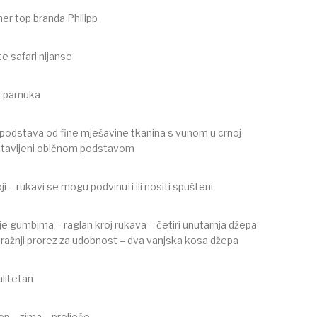
oner top branda Philipp
e safari nijanse
a pamuka
 podstava od fine mješavine tkanina s vunom u crnoj
dstavljeni običnom podstavom
ji – rukavi se mogu podvinuti ili nositi spušteni
e gumbima – raglan kroj rukava – četiri unutarnja džepa
ražnji prorez za udobnost – dva vanjska kosa džepa
alitetan
en – zima – proljeće