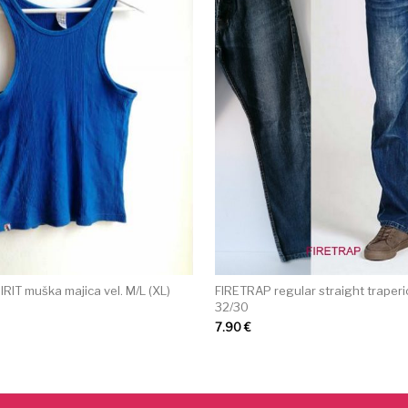
RIT muška majica vel. M/L (XL)
FIRETRAP regular straight traperic
32/30
7.90
€