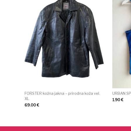
FORSTER kožna jakna – prirodna koža vel.
URBAN SPI
XL
1.90
€
69.00
€