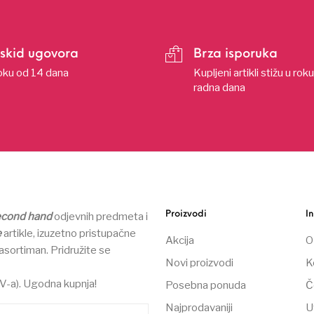
skid ugovora
Brza isporuka
oku od 14 dana
Kupljeni artikli stižu u rok
radna dana
Proizvodi
I
econd hand
odjevnih predmeta i
e
artikle, izuzetno pristupačne
Akcija
O
asortiman.
Pridružite se
Novi proizvodi
K
V-a). Ugodna kupnja!
Posebna ponuda
Č
Najprodavaniji
U