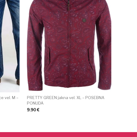
e vel. M –
PRETTY GREEN jakna vel. XL – POSEBNA
PONUDA
9.90
€