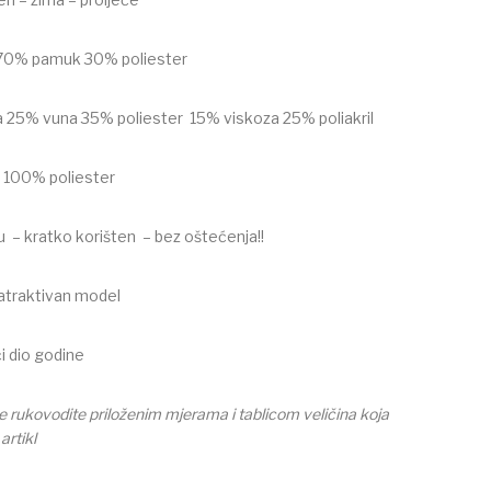
 70% pamuk 30% poliester
a 25% vuna 35% poliester 15% viskoza 25% poliakril
 100% poliester
u – kratko korišten – bez oštećenja!!
 atraktivan model
i dio godine
 rukovodite priloženim mjerama i tablicom veličina koja
 artikl