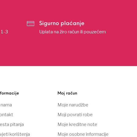
Sigurno plaćanje
u 1-3
Uplata na žiro račun ili pouzećem
nformacije
Moj račun
 nama
Moje narudžbe
ontakt
Moji povrati robe
esta pitanja
Moje kreditne note
vjeti korištenja
Moje osobne informacije