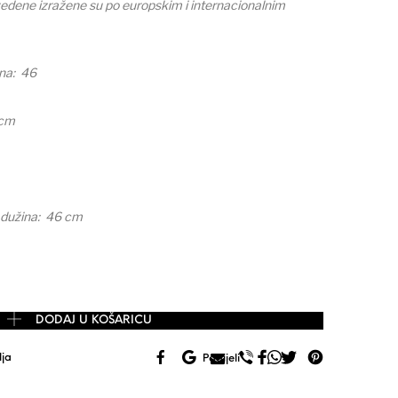
edene izražene su po europskim i internacionalnim
ina: 46
 cm
 dužina: 46 cm
shion topli baloner - kaput - pamuk vuna blend vel. L (46) količina
DODAJ U KOŠARICU
lja
Podijeli