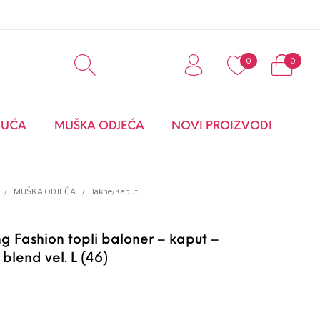
0
0
0
BUĆA
MUŠKA ODJEĆA
NOVI PROIZVODI
MODNI DODACI I
/
MUŠKA ODJEĆA
/
Jakne/Kaputi
OBUĆA
ng Fashion topli baloner – kaput –
blend vel. L (46)