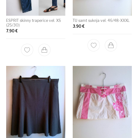
ESPRIT skinny traperice vel. XS
TU samt suknja vel. 46/48-XXXL
(25/30)
3.90
€
7.90
€