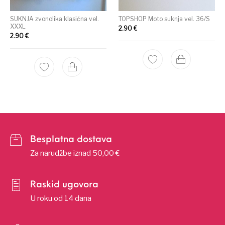
SUKNJA zvonolika klasična vel.
TOPSHOP Moto suknja vel. 36/S
XXXL
2.90
€
2.90
€
Besplatna dostava
Za narudžbe iznad 50,00 €
Raskid ugovora
U roku od 14 dana