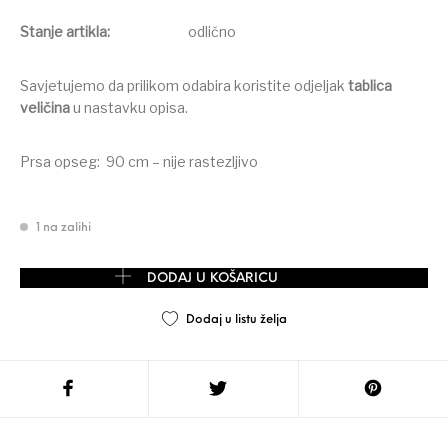
Stanje artikla:
odlično
Savjetujemo da prilikom odabira koristite odjeljak
tablica
veličina
u nastavku opisa.
Prsa opseg: 90 cm – nije rastezljivo
1 na zalihi
PEPCO haljina vel. 34/36-XS/S količina
DODAJ U KOŠARICU
Dodaj u listu želja