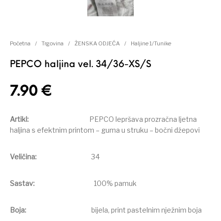
Početna
/
Trgovina
/
ŽENSKA ODJEĆA
/
Haljine 1/Tunike
PEPCO haljina vel. 34/36-XS/S
7.90
€
Artikl:
PEPCO lepršava prozračna ljetna
haljina s efektnim printom – guma u struku – bočni džepovi
Veličina:
34
Sastav:
100% pamuk
Boja:
bijela, print pastelnim nježnim boja