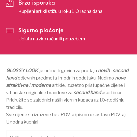
Brza isporuka
Kupljeni artikli stižu u roku 1-3 radna dana
Sigurno plaćanje
Uplata na žiro račun ili pouzećem
GLOSSY LOOK
je online trgovina za prodaju
novih
i
second
hand
odjevnih predmeta i modnih dodataka.
Nudimo
nove
atraktivne
i
moderne
artikle, izuzetno pristupačne cijene i
vrhunske originalne brandove za
second hand
asortiman.
Pridružite se zajednici naših vjernih kupaca uz 10-godišnju
tradiciju.
Sve cijene su izražene bez PDV-a (nismo u sustavu PDV-a).
Ugodna kupnja!