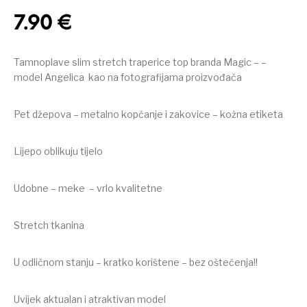
7.90
€
Tamnoplave slim stretch traperice top branda Magic – –
model Angelica kao na fotografijama proizvođača
Pet džepova – metalno kopčanje i zakovice – kožna etiketa
Lijepo oblikuju tijelo
Udobne – meke – vrlo kvalitetne
Stretch tkanina
U odličnom stanju – kratko korištene – bez oštećenja!!
Uvijek aktualan i atraktivan model