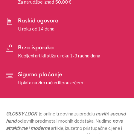
Za narudžbe iznad 50,00 €
Raskid ugovora
U roku od 14 dana
Brza isporuka
Kupljeni artikli stižu u roku 1-3 radna dana
Sigurno plaćanje
Uplata na žiro račun ili pouzećem
GLOSSY LOOK
je online trgovina za prodaju
novih
i
second
hand
odjevnih predmeta i modnih dodataka.
Nudimo
nove
atraktivne
i
moderne
artikle, izuzetno pristupačne cijene i