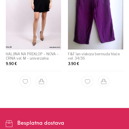
HALJINA NA PREKLOP – NOVA –
F&F lan viskoza bermuda hlače
CRNA vel. M – univerzalna
vel. 34/36
9.90
€
3.90
€
Besplatna dostava