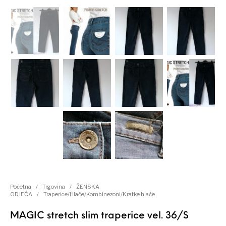
Kategorije proizvoda
Početna
/
Trgovina
/
ŽENSKA
ODJEĆA
/
Traperice/Hlače/Kombinezoni/Kratke hlače
MAGIC stretch slim traperice vel. 36/S