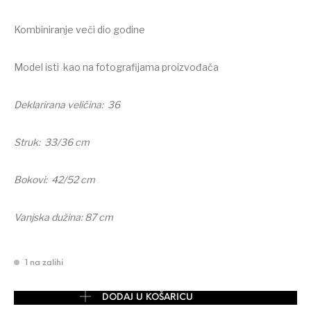
Kombiniranje veći dio godine
Model isti kao na fotografijama proizvođača
Deklarirana veličina: 36
Struk: 33/36 cm
Bokovi: 42/52 cm
Vanjska dužina: 87 cm
1 na zalihi
MAGIC stretch slim traperice vel. 36/S količina
DODAJ U KOŠARICU