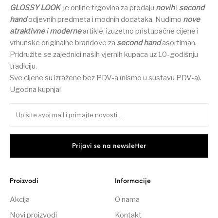
GLOSSY LOOK
je online trgovina za prodaju
novih
i
second
hand
odjevnih predmeta i modnih dodataka.
Nudimo
nove
atraktivne
i
moderne
artikle, izuzetno pristupačne cijene i
vrhunske originalne brandove za
second hand
asortiman.
Pridružite se zajednici naših vjernih kupaca uz 10-godišnju
tradiciju.
Sve cijene su izražene bez PDV-a (nismo u sustavu PDV-a).
Ugodna kupnja!
Proizvodi
Informacije
Akcija
O nama
Novi proizvodi
Kontakt