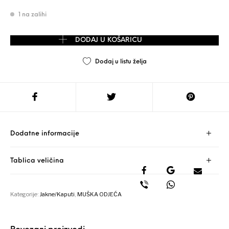
1 na zalihi
HENRY MORELL vintage kožna jakna - prava prirodna koža - vel. X
DODAJ U KOŠARICU
Dodaj u listu želja
Dodatne informacije
Tablica veličina
Kategorije:
Jakne/Kaputi
,
MUŠKA ODJEĆA