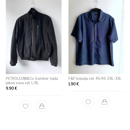
PETROLEUM&Co. bomber topla
F&F košulja vel. 45/46-2XL-3XL
jakna vuna vel. L/XL
1.90
€
9.90
€