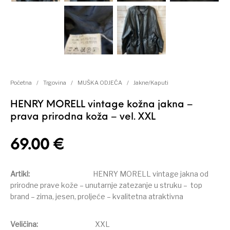
Početna
/
Trgovina
/
MUŠKA ODJEĆA
/
Jakne/Kaputi
HENRY MORELL vintage kožna jakna –
prava prirodna koža – vel. XXL
69.00
€
Artikl:
HENRY MORELL vintage jakna od
prirodne prave kože – unutarnje zatezanje u struku – top
brand – zima, jesen, proljeće – kvalitetna atraktivna
Veličina:
XXL