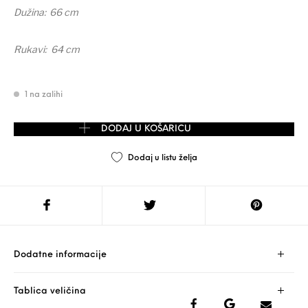
Dužina: 66 cm
Rukavi: 64
cm
1 na zalihi
HEMA majica vel. 38/M količina
DODAJ U KOŠARICU
Dodaj u listu želja
Dodatne informacije
Tablica veličina