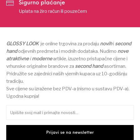
Sigurno plaćanje
Uplata na žiro račun ili pouzećem
GLOSSY LOOK
je online trgovina za prodaju
novih
i
second
hand
odjevnih predmeta i modnih dodataka.
Nudimo
nove
atraktivne
i
moderne
artikle, izuzetno pristupačne cijene i
vrhunske originalne brandove za
second hand
asortiman.
Pridružite se zajednici naših vjernih kupaca uz 10-godišnju
tradiciju.
Sve cijene su izražene bez PDV-a (nismo u sustavu PDV-a).
Ugodna kupnja!