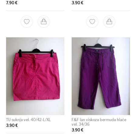
7.90
€
3.90
€
TU suknja vel. 40/42-L/XL
F&F lan viskoza bermuda hlače
vel. 34/36
3.90
€
3.90
€