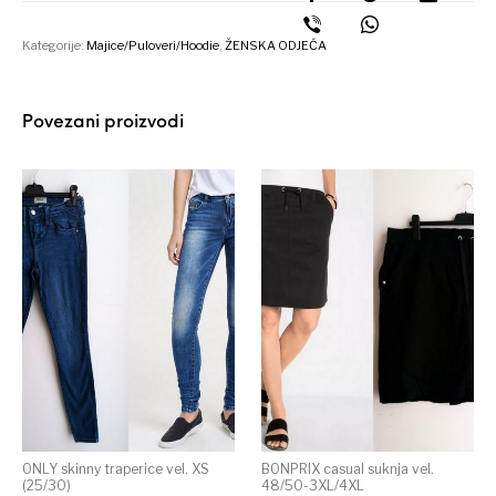
Kategorije:
Majice/Puloveri/Hoodie
,
ŽENSKA ODJEĆA
Povezani proizvodi
ONLY skinny traperice vel. XS
BONPRIX casual suknja vel.
(25/30)
48/50-3XL/4XL