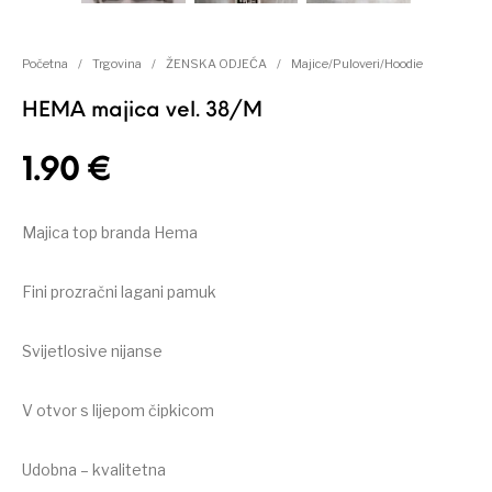
Početna
/
Trgovina
/
ŽENSKA ODJEĆA
/
Majice/Puloveri/Hoodie
HEMA majica vel. 38/M
1.90
€
Majica top branda Hema
Fini prozračni lagani pamuk
Svijetlosive nijanse
V otvor s lijepom čipkicom
Udobna – kvalitetna