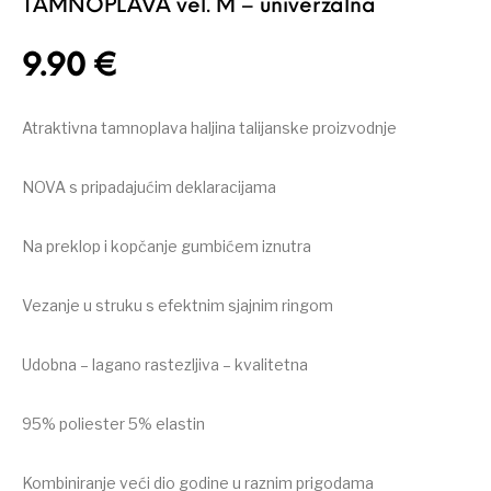
TAMNOPLAVA vel. M – univerzalna
9.90
€
Atraktivna tamnoplava haljina talijanske proizvodnje
NOVA s pripadajućim deklaracijama
Na preklop i kopčanje gumbićem iznutra
Vezanje u struku s efektnim sjajnim ringom
Udobna – lagano rastezljiva – kvalitetna
95% poliester 5% elastin
Kombiniranje veći dio godine u raznim prigodama