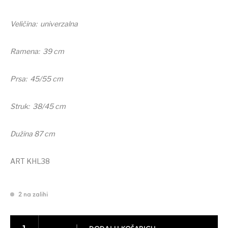
Veličina: univerzalna
Ramena: 39 cm
Prsa: 45/55 cm
Struk: 38/45 cm
Dužina 87 cm
ART KHL38
2 na zalihi
HALJINA NA PREKLOP – NOVA – TAMNOPLAVA vel. M – univerzalna