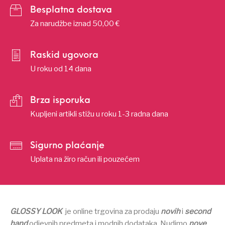
Besplatna dostava
Za narudžbe iznad 50,00 €
Raskid ugovora
U roku od 14 dana
Brza isporuka
Kupljeni artikli stižu u roku 1-3 radna dana
Sigurno plaćanje
Uplata na žiro račun ili pouzećem
GLOSSY LOOK
je online trgovina za prodaju
novih
i
second
hand
odjevnih predmeta i modnih dodataka.
Nudimo
nove