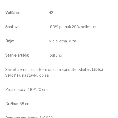
Veličina:
42
Sastav:
80% pamuk 20% poliester
Boja:
bijela, crna, žuta
Stanje artikla:
odlično
Savjetujemo da prilikom odabira koristite odjeljak
tablica
veličina
u nastavku opisa.
Prsa opseg: 110/120 cm
Dužina: 58 cm
Ramena opuštena: 110/120