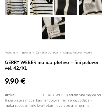
Početna
/
Trgovina
/
ŽENSKA ODJEĆA
/
Majice/Puloveri/Hoodie
GERRY WEBER majica pletivo – fini pulover
vel. 42/XL
9.90
€
Artikl:
GERRY WEBER atraktivna majica od
finog pletiva model kao na fotografijama proizvođaća –
mekan udoban i vrlo kvalitetan – oversize u ramenima