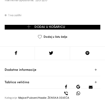
1 na zalihi
GERRY WEBER majica pletivo - fini pulover vel. 42/XL količina
DODAJ U KOŠARICU
Dodaj u listu želja
Dodatne informacije
Tablica veličina
Kategorije:
Majice/Puloveri/Hoodie
,
ŽENSKA ODJEĆA