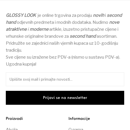
GLOSSY LOOK
je online trgovina za prodaju
novih
i
second
hand
odjevnih predmeta i modnih dodataka.
Nudimo
nove
atraktivne
i
moderne
artikle, izuzetno pristupačne cijene i
vrhunske originalne brandove za
second hand
asortiman.
Pridružite se zajednici naših vjernih kupaca uz 10-godišnju
tradiciju.
Sve cijene su izražene bez PDV-a (nismo u sustavu PDV-a).
Ugodna kupnja!
Proizvodi
Informacije
Akcija
O nama