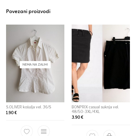
Povezani proizvodi
NEMA NA ZALIHI
S.OLIVER košulja vel. 36/S
BONPRIX casual suknja vel.
48/50-3XL/4XL
1.90
€
3.90
€