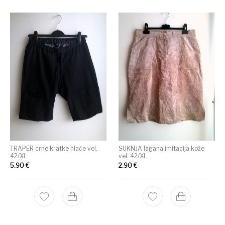
TRAPER crne kratke hlače vel.
SUKNJA lagana imitacija kože
42/XL
vel. 42/XL
5.90
€
2.90
€