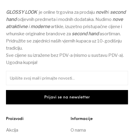
GLOSSY LOOK
je online trgovina za prodaju
novih
i
second
hand
odjevnih predmeta i modnih dodataka.
Nudimo
nove
atraktivne
i
moderne
artikle, izuzetno pristupačne cijene i
vrhunske originalne brandove za
second hand
asortiman.
Pridružite se zajednici naših vjernih kupaca uz 10-godišnju
tradiciju.
Sve cijene su izražene bez PDV-a (nismo u sustavu PDV-a).
Ugodna kupnja!
Proizvodi
Informacije
Akcija
O nama