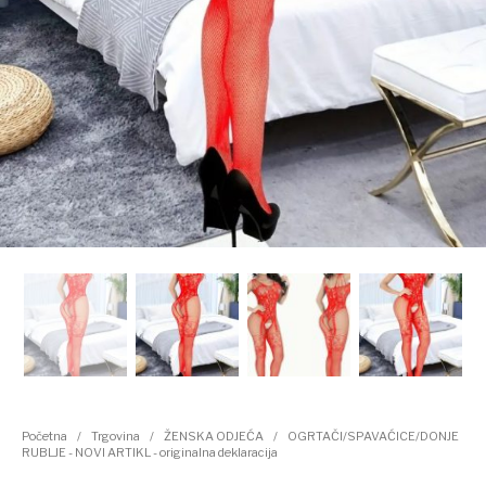
Kategorije proizvoda
Početna
/
Trgovina
/
ŽENSKA ODJEĆA
/
OGRTAČI/SPAVAĆICE/DONJE
RUBLJE - NOVI ARTIKL - originalna deklaracija