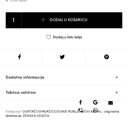
4 na zalihi
EROTSKI body sexy - jacquard kombinezon ženski - NOVO - univerz
DODAJ U KOŠARICU
Dodaj u listu želja
Dodatne informacije
Tablica veličina
Kategorije:
OGRTAČI/SPAVAĆICE/DONJE RUBLJE - NOVI ARTIKL - originalna
deklaracija
,
ŽENSKA ODJEĆA