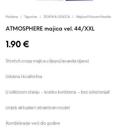
Početna
/
Trgovina
/
ŽENSKA ODJEĆA
/
Majice/Puloveri/Hoodie
ATMOSPHERE majica vel. 44/XXL
1.90
€
Stretch cropp majica u lijepoj lavanda nijansi
Udobna i kvalitetna
U odličnom stanju – kratko korištena – bez oštećenja!!
Uvijek aktualan i atraktivan model
Kombiniranje veći dio godine