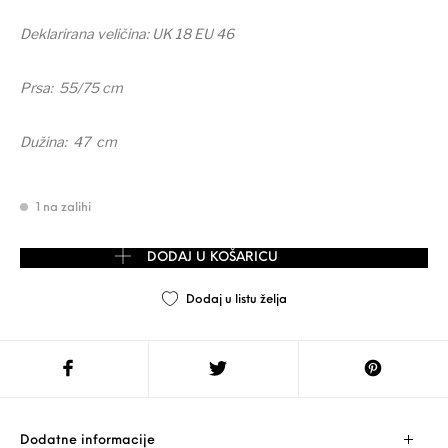
Deklarirana veličina: UK 18 EU 46
Prsa: 55/75 cm
Dužina: 47 cm
1 na zalihi
ATMOSPHERE majica vel. 44/XXL količina
DODAJ U KOŠARICU
Dodaj u listu želja
Dodatne informacije