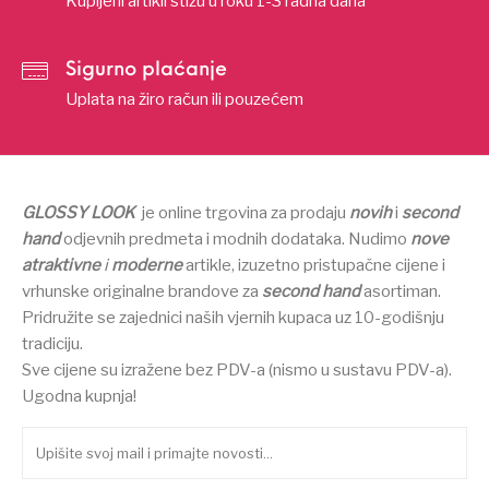
Kupljeni artikli stižu u roku 1-3 radna dana
Sigurno plaćanje
Uplata na žiro račun ili pouzećem
GLOSSY LOOK
je online trgovina za prodaju
novih
i
second
hand
odjevnih predmeta i modnih dodataka.
Nudimo
nove
atraktivne
i
moderne
artikle, izuzetno pristupačne cijene i
vrhunske originalne brandove za
second hand
asortiman.
Pridružite se zajednici naših vjernih kupaca uz 10-godišnju
tradiciju.
Sve cijene su izražene bez PDV-a (nismo u sustavu PDV-a).
Ugodna kupnja!