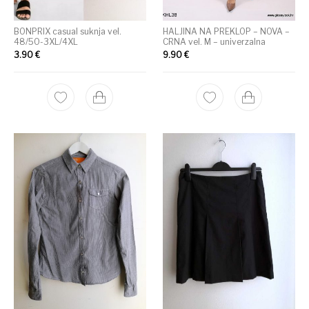
BONPRIX casual suknja vel.
HALJINA NA PREKLOP – NOVA –
48/50-3XL/4XL
CRNA vel. M – univerzalna
3.90
€
9.90
€