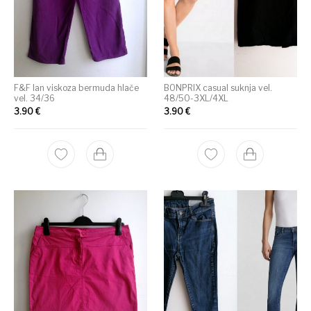
F&F lan viskoza bermuda hlače
BONPRIX casual suknja vel.
vel. 34/36
48/50-3XL/4XL
3.90
€
3.90
€