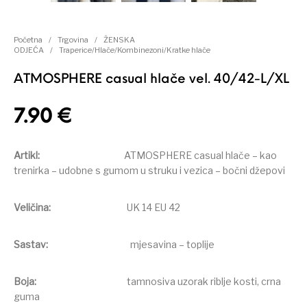
Početna
/
Trgovina
/
ŽENSKA
ODJEĆA
/
Traperice/Hlače/Kombinezoni/Kratke hlače
ATMOSPHERE casual hlače vel. 40/42-L/XL
7.90
€
Artikl:
ATMOSPHERE casual hlače – kao
trenirka – udobne s gumom u struku i vezica – bočni džepovi
Veličina:
UK 14 EU 42
Sastav:
mjesavina – toplije
Boja:
tamnosiva uzorak riblje kosti, crna
guma