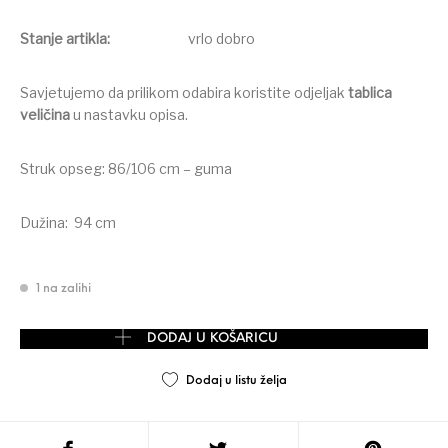
Stanje artikla:
vrlo dobro
Savjetujemo da prilikom odabira koristite odjeljak
tablica
veličina
u nastavku opisa.
Struk opseg: 86/106 cm – guma
Dužina: 94 cm
1 na zalihi
ATMOSPHERE casual hlače vel. 40/42-L/XL količina
DODAJ U KOŠARICU
Dodaj u listu želja