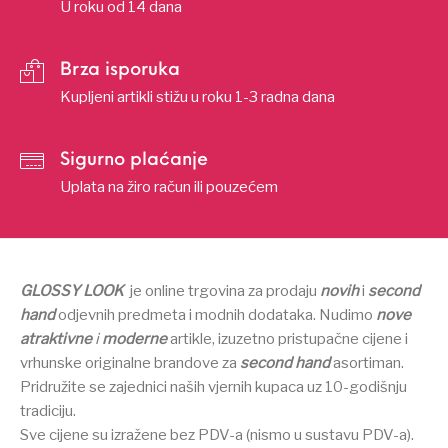
U roku od 14 dana
Brza isporuka
Kupljeni artikli stižu u roku 1-3 radna dana
Sigurno plaćanje
Uplata na žiro račun ili pouzećem
GLOSSY LOOK
je online trgovina za prodaju
novih
i
second
hand
odjevnih predmeta i modnih dodataka.
Nudimo
nove
atraktivne
i
moderne
artikle, izuzetno pristupačne cijene i
vrhunske originalne brandove za
second hand
asortiman.
Pridružite se zajednici naših vjernih kupaca uz 10-godišnju
tradiciju.
Sve cijene su izražene bez PDV-a (nismo u sustavu PDV-a).