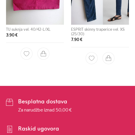
TU suknja vel. 40/42-L/XL
ESPRIT skinny traperice vel. XS
(25/30)
3.90
€
7.90
€
Besplatna dostava
Za narudžbe iznad 50,00 €
Raskid ugovora