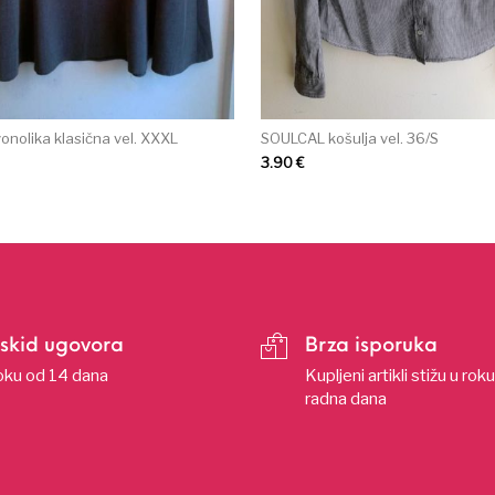
onolika klasična vel. XXXL
SOULCAL košulja vel. 36/S
3.90
€
skid ugovora
Brza isporuka
oku od 14 dana
Kupljeni artikli stižu u rok
radna dana