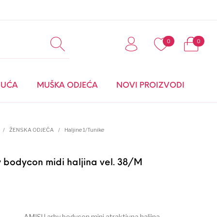
0
0
0
BUĆA
MUŠKA ODJEĆA
NOVI PROIZVODI
MODNI DODACI I
/
ŽENSKA ODJEĆA
/
Haljine 1/Tunike
OBUĆA
bodycon midi haljina vel. 38/M
kl:
AMISU arby bodycon mini atraktivna haljina –