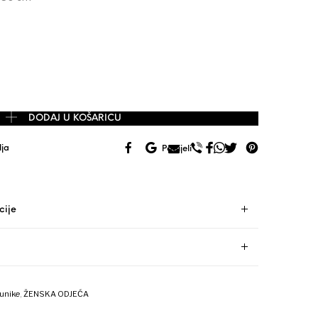
on midi haljina vel. 38/M količina
DODAJ U KOŠARICU
lja
Podijeli
cije
Tunike
,
ŽENSKA ODJEĆA