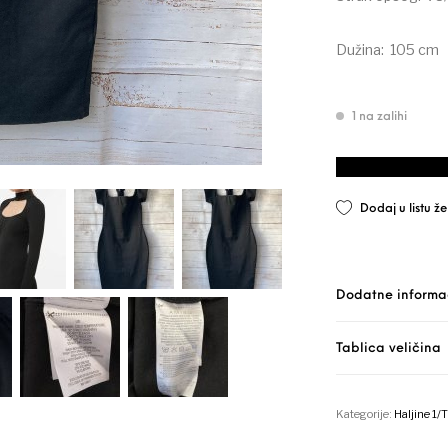
Dužina: 105 cm
1 na zalihi
AMISU army bodyc
Dodaj u listu že
Dodatne informa
Tablica veličina
Kategorije:
Haljine 1/