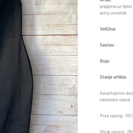
pripijena uz tije
army ovratnik
Veliči
Sast
Boj
Stanje art
Savjetujemo da pr
nastavku opisa.
Prsa opseg: 90
Struk opseg: 78