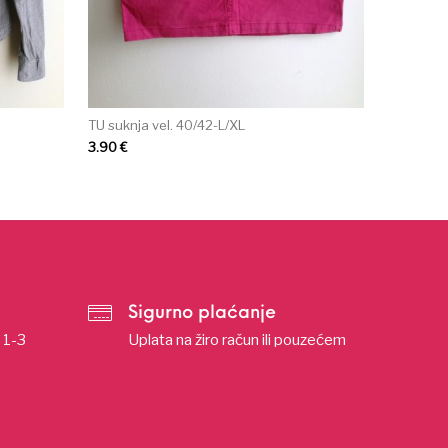
TU suknja vel. 40/42-L/XL
3.90
€
Sigurno plaćanje
u 1-3
Uplata na žiro račun ili pouzećem