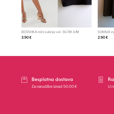
BERSHKA mini suknja vel. 36/38-S/M
SUKNJA zv
3.90
€
2.90
€
Besplatna dostava
Ra
Za narudžbe iznad 50,00 €
U r