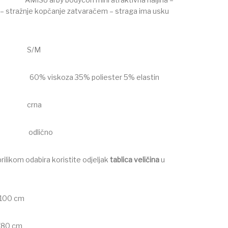
lo – stražnje kopčanje zatvaračem – straga ima usku
na:
S/M
av:
60% viskoza 35% poliester 5% elastin
a:
crna
ikla:
odlično
ilikom odabira koristite odjeljak
tablica veličina
u
/100 cm
/80 cm