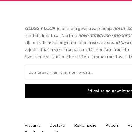
GLOSSY LOOK
je online trgovina za prodaju
novih
i
s
modnih dodataka.
Nudimo
nove atraktivne
i
modern
cijene i vrhunske originalne brandove za
second hand
zajednici naših vjernih kupaca uz 10-godišnju tradiciju.
Sve cijene su izražene bez PDV-a (nismo u sustavu PD
Plaćanja
Dostava
Reklamacije
Kuponi
Po