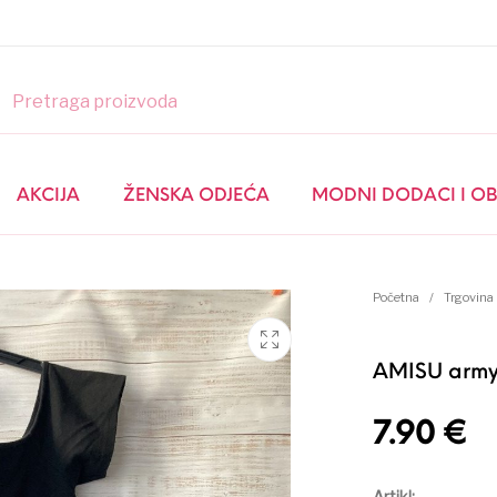
GLOSSY LOOK
AKCIJA
ŽENSKA ODJEĆA
MODNI DODACI I O
AKCIJA
Početna
/
Trgovina
ŽENSKA ODJEĆA
MUŠKA ODJEĆA
AMISU army 
7.90
€
Arti